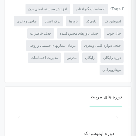
Tags:
احساسات گیرافتاده
افزایش سیستم ایمنی بدن
ایموشن کد
بادی‌کد
باورها
ترک اعتیاد
چاقی ولاغری
حال خوب
حذف باورهای محدودکننده
حذف خاطرات
حذف دیواره قلبی ومغزی
درمان بیماریهای جسمی وروحی
دوره رایگان
رایگان
مدرس
مدیریت احساسات
مهنازبهرامی
دوره های مرتبط
دوره ایموشن‌کد