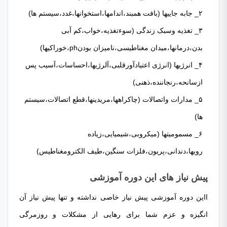
۲_ جابه جاییها (بافت همبند،اندامها،استخوانها،غدد،سیستم ها)
۳_ تغذیه وسبک زندگی (سوءتغذیه،خواب،کم آبی
بدن،درمانها،میدان مغناطیسی،نامیزان بودنph،خوراکیها)
۴_ انرژیها (انرژی اعتیادآورقلبی،آلرژیها،احساسات،آسیب پس
ازسانحه،رنجاننده،ذهنی)
۵_ مدارات واتصالات (چاکراهها،مریدینها،قطع اتصالات،سیستم
ها)
۶_ مسمومیتها (میکروبی،شیمیایی،زیاده
رویها،دندانی،پریون،فلزات سنگین،طیف الکترومغناطیس)
پیش نیاز های این دوره آموزشی
ااین دوره آموزشی پیش نیاز خاصی نداشته و تنها پیش نیاز آن
انگیزه و عزم شما برای رهایی از مشکلات و روزمرگی