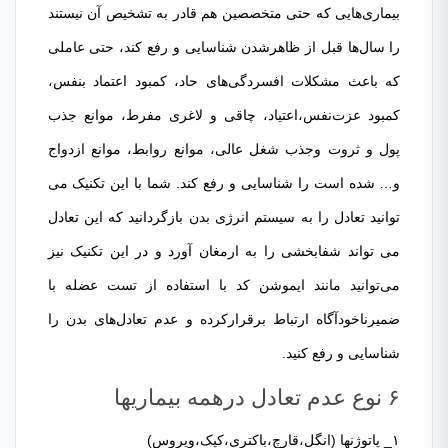
بیماری‌هایی که حتی متخصصین هم قادر به تشخیص آن نیستند
را سال‌ها قبل از ظاهرشدن شناسایی و رفع کند، حتی عاملی
که باعث مشکلات افسردگی‌های حاد، کمبود اعتماد بنفس،
کمبود عزت‌نفس،اعتیاد، چاقی و لاغری مفرط، موانع جذب
پول و ثروت وجذب شغل عالی، موانع روابط، موانع ازدواج
و… شده است را شناسایی و رفع کند. شما با این تکنیک می
توانید تعادل را به سیستم انرژی بدن بازگردانید که این تعادل
می تواند شفابخشی را به ارمغان آورد و در این تکنیک نیز
می‌توانید مانند ایموشن کد با استفاده از تست عضله با
ضمیرناخودآگاه ارتباط برقرارکرده و عدم تعادل‌های بدن را
شناسایی و رفع کنید.
۶ نوع عدم تعادل درهمه بیماریها
۱_ پاتوژنها (انگل،قارچ،باکتری،کپک،ویروس)