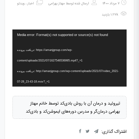
7 مرداد 1400
ارسال شده توسط
مهناز بهرامی
اخبار
،
ویدئو
1.27k بازدید
نمایشگر
Media error: Format(s) not supported or source(s) not found
ویدیو
دریافت پرونده: https://amanjgroup.com/wp-
content/uploads/2021/07/1627546536995.mp4?_=1
دریافت پرونده: http://amanjgroup.com/wp-content/uploads/2021/07/video_2021-
07-28_23-43-18.mov?_=1
تیروئید و درمان آن با روش بادی‌کد توسط خانم مهناز
بهرامی درمان‌گر و مدرس دوره‌های ایموشن‌کد و بادی‌کد
اشتراک گذاری: