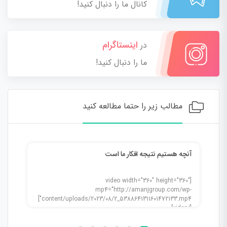
کانال ما را دنبال کنید!
اینستاگرام
در
ما را دنبال کنید!
مطالب زیر را حتما مطالعه کنید
دنیای مثبت
راز 
60"
[video width="360" height="450"
wp-
mp4="http://amanjgroup.com/wp-
content/uploads/2023/08/2_5388641311601472142.mp4"]
content/uploads/2023/08/2_5388641311601472133.mp4"]
[/video]
[/video]