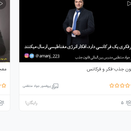
نون جذب-فکر و فرکانس
معجزه 8
پروفسور جواد منتظمی
5
رایگان!