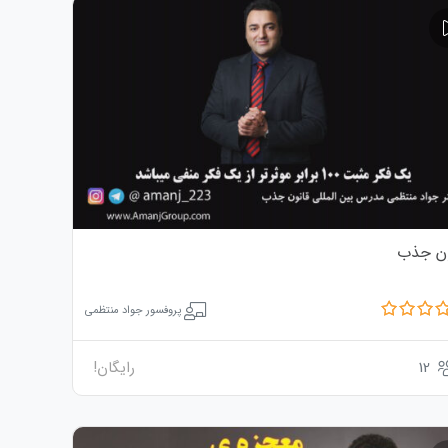
ون جذب
پروفسور جواد منتظمی
12
رایگان!