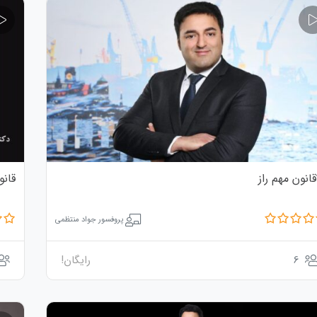
ز
قان
پروفسور جواد منتظمی
6
رایگان!