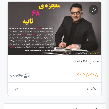
معجزه 68 ثانیه
مهناز بهرامی
6
رایگان!